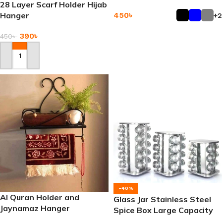
28 Layer Scarf Holder Hijab
450
৳
Hanger
+2
Add To Cart
390
৳
450
৳
Add To Cart
-40%
Al Quran Holder and
Glass Jar Stainless Steel
Jaynamaz Hanger
Spice Box Large Capacity
Premium Quality