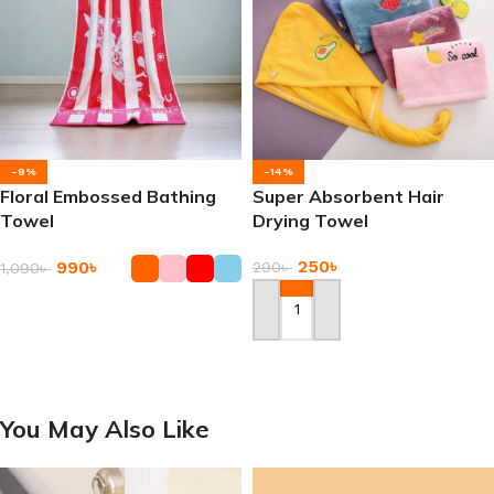
-9%
-14%
Floral Embossed Bathing
Super Absorbent Hair
Towel
Drying Towel
250
৳
990
৳
290
৳
1,090
৳
Add To Cart
Add To Cart
You May Also Like