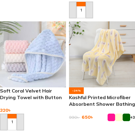
Add To Cart
Add To Cart
Soft Coral Velvet Hair
-34%
Drying Towel with Button
Kashful Printed Microfiber
Loop
Absorbent Shower Bathing
320
৳
Towel
650
৳
990
৳
+3
Add To Cart
Add To Cart