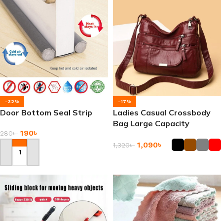
-32%
-17%
Door Bottom Seal Strip
Ladies Casual Crossbody
Bag Large Capacity
190
৳
280
৳
Messenger Bags
1,090
৳
1,320
৳
Add To Cart
Add To Cart