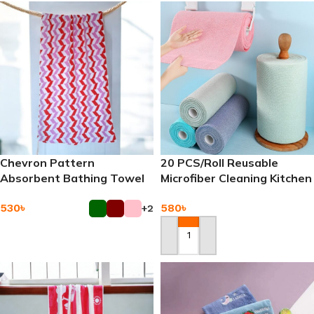
Chevron Pattern
20 PCS/Roll Reusable
Absorbent Bathing Towel
Microfiber Cleaning Kitchen
Towel
580
৳
530
৳
+2
Add To Cart
Add To Cart