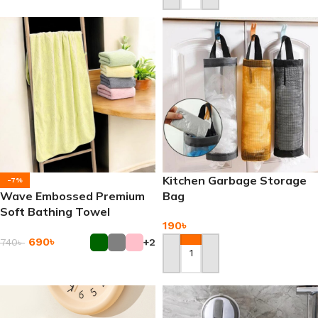
Kitchen Garbage Storage
-7%
Wave Embossed Premium
Bag
Soft Bathing Towel
190
৳
690
৳
740
৳
+2
Add To Cart
Add To Cart