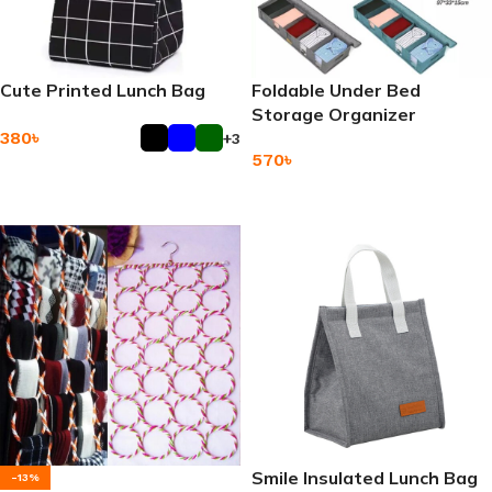
Cute Printed Lunch Bag
Foldable Under Bed
Storage Organizer
380
৳
+3
570
৳
Add To Cart
Add To Cart
Smile Insulated Lunch Bag
-13%