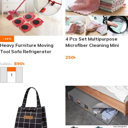
4 Pcs Set Multipurpose
-39%
Heavy Furniture Moving
Microfiber Cleaning Mini
Tool Sofa Refrigerator
Towel
250
৳
Washing Machine Mover
890
৳
1,450
৳
Add To Cart
Add To Cart