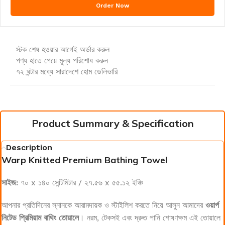
Order Now
স্টক শেষ হওয়ার আগেই অর্ডার করুন
পণ্য হাতে পেয়ে মূল্য পরিশোধ করুন
৭২ ঘন্টার মধ্যে সারাদেশে হোম ডেলিভারি
Product Summary & Specification
Description
Warp Knitted Premium Bathing Towel
সাইজ:
৭০ x ১৪০ সেন্টিমিটার / ২৭.৫৬ x ৫৫.১২ ইঞ্চি
আপনার প্রতিদিনের স্নানকে আরামদায়ক ও স্টাইলিশ করতে নিয়ে আসুন আমাদের
ওয়ার্প
নিটেড প্রিমিয়াম বাথিং তোয়ালে
। নরম, টেকসই এবং দ্রুত পানি শোষণক্ষম এই তোয়ালে