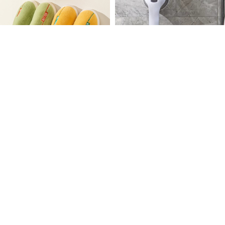
Better Winter Cotton
Bathroom Safety Support
Slippers
Handle
550
৳
850
৳
+2
Add To Cart
Add To Cart