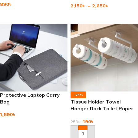
890
৳
2,150
৳
–
2,650
৳
Add To Cart
Add To Cart
Protective Laptop Carry
-24%
Bag
Tissue Holder Towel
Hanger Rack Toilet Paper
1,590
৳
Holders
190
৳
250
৳
Add To Cart
Add To Cart